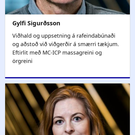
Viðhald og uppsetning á rafeindabúnaði
og aðstoð við viðgerðir á smærri tækjum.
Eftirlit með MC-ICP massagreini og
örgreini