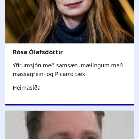
Yfirumsjón með samsætumælingum með
massagreini og Picarro tæki
Heimasíða