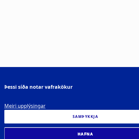
Þessi síða notar vafrakökur
Meiri upplýsingar
SAMÞYKKJA
HAFNA