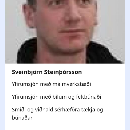
Yfirumsjón með málmverkstæði
Yfirumsjón með bílum og feltbúnaði
Smíði og viðhald sérhæfðra tækja og
búnaðar