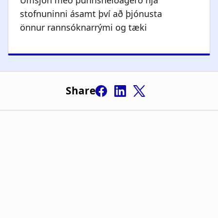
Umsjón með þunnsneiðagerð hjá
stofnuninni ásamt því að þjónusta
önnur rannsóknarrými og tæki
Share