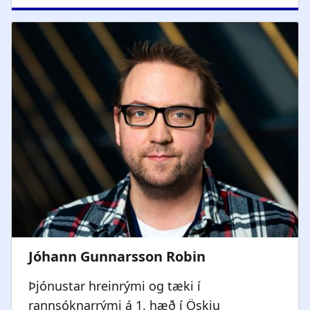
Þjónustar hreinrými og tæki í
rannsóknarrými á 1. hæð í Öskju