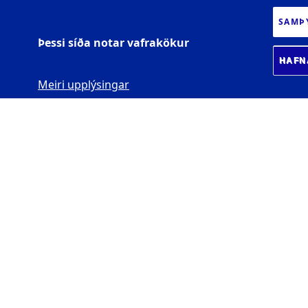
SAMÞ
Þessi síða notar vafrakökur
HAFN
Meiri upplýsingar
JARÐVÍSINDASTOFNU
N HÁSKÓLANS
Sturlugata 7 -
Askja
102 Reykjavík