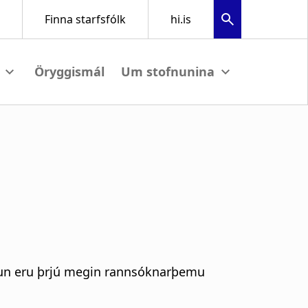
Öryggismál
ew submenu
View submenu