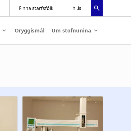
Öryggismál
ew submenu
View submenu