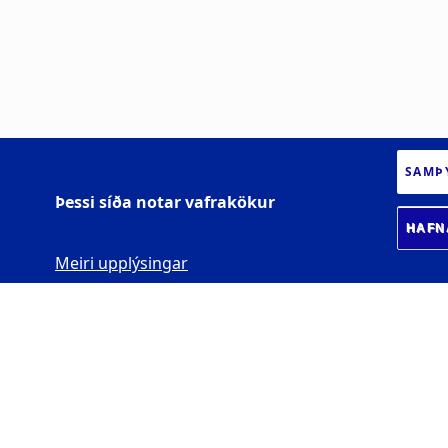
SAMÞ
Þessi síða notar vafrakökur
HAFN
Meiri upplýsingar
JARÐVÍSINDASTOFNU
N HÁSKÓLANS