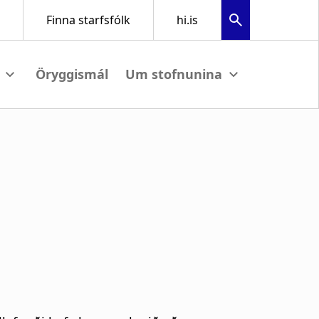
Öryggismál
ew submenu
View submenu