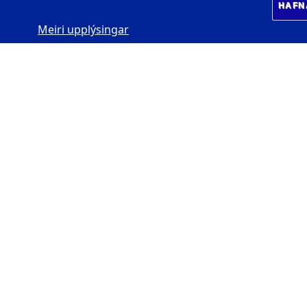
HAFN
Meiri upplýsingar
JARÐVÍSINDASTOFNU
N HÁSKÓLANS
Sturlugata 7 -
Askja
102 Reykjavík
Nánar um
Öskju