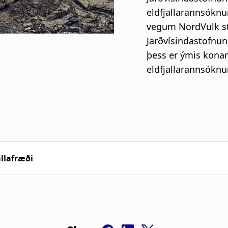
llafræði