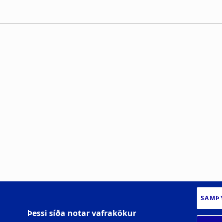
SAMÞ
Þessi síða notar vafrakökur