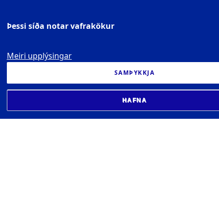
Þessi síða notar vafrakökur
Meiri upplýsingar
SAMÞYKKJA
HAFNA